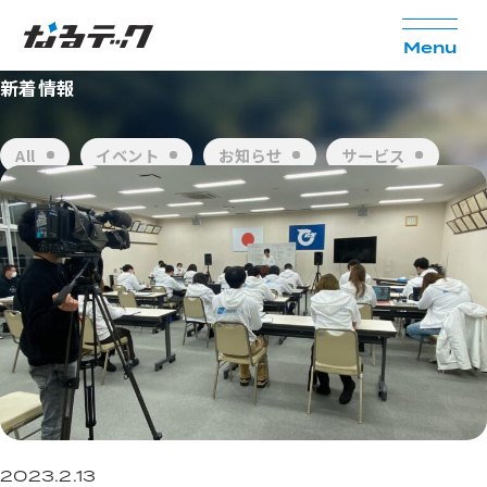
N
e
w
s
M
e
n
u
新着情報
All
イベント
お知らせ
サービス
セミナー
メディア
事例
2023.2.13