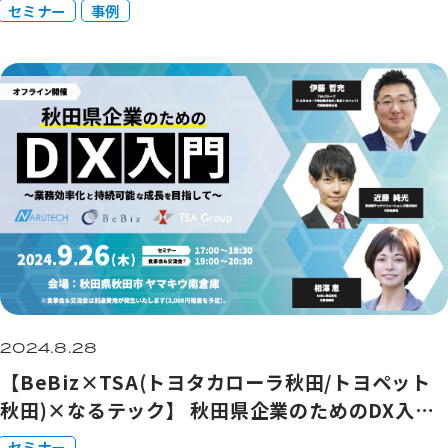
セミナー
事例
2024.8.28
【BeBiz×TSA(トヨタカローラ秋田/トヨペット
秋田)×なるテック】 秋田県企業のためのDX入門
〜業務効率化と持続可能な成長を目指して〜
セミナー