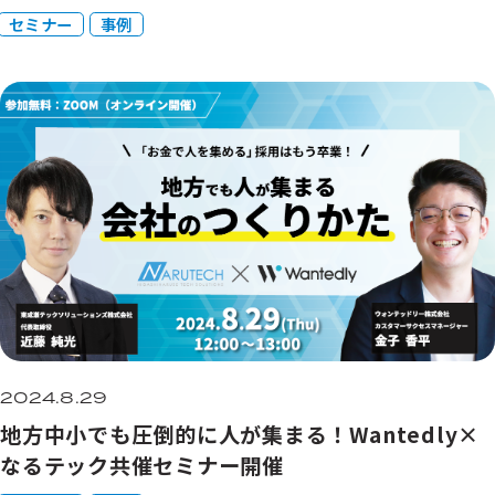
ング株式会社×なるテックのオンラインセミナー
セミナー
事例
開催
2024.8.29
地方中小でも圧倒的に人が集まる！Wantedly×
なるテック共催セミナー開催