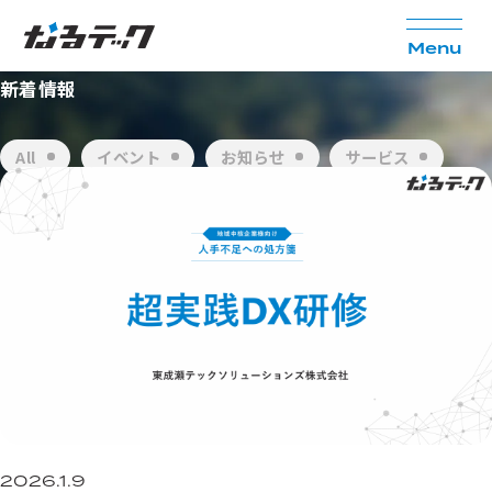
N
e
w
s
M
e
n
u
新着情報
All
イベント
お知らせ
サービス
セミナー
メディア
事例
2026.1.9