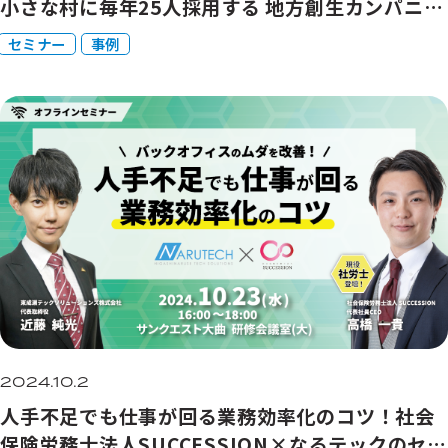
小さな村に毎年25人採用する 地方創生カンパニー
のつくりかた
セミナー
事例
2024.10.2
人手不足でも仕事が回る業務効率化のコツ！社会
保険労務士法人SUCCESSION×なるテックのセミ