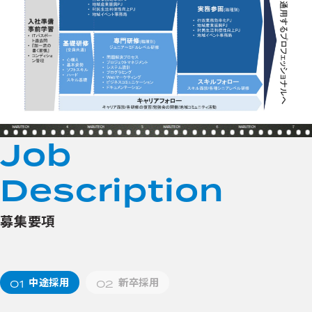
4
5
6
7
J
o
b
D
e
s
c
r
i
p
t
i
o
n
募集要項
中途採用
新卒採用