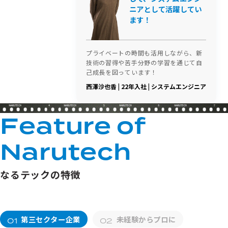
ニアとして活躍してい
ます！
プライベートの時間も活用しながら、新
技術の習得や苦手分野の学習を通じて自
己成長を図っています！
西澤沙也香 | 22年入社 | システムエンジニア
4
5
6
7
F
e
a
t
u
r
e
o
f
N
a
r
u
t
e
c
h
なるテックの特徴
第三セクター企業
未経験からプロに