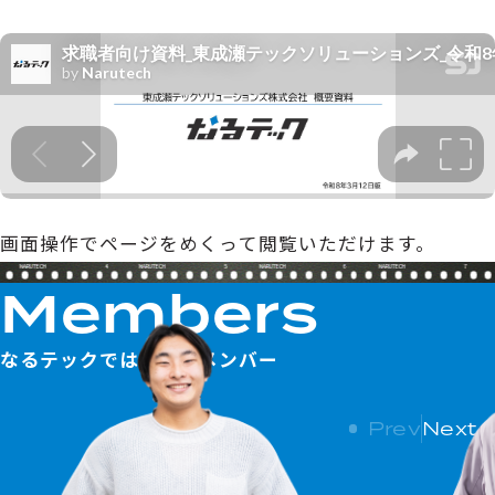
画面操作でページをめくって閲覧いただけます。
4
5
6
7
M
e
m
b
e
r
s
なるテックではたらくメンバー
Prev
Next