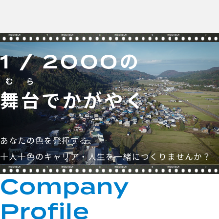
4
5
6
7
の
1 / 2000
む
ら
舞
台
でかがやく
あなたの色を発揮する、
十人十色のキャリア・人生を一緒につくりませんか？
4
5
6
7
C
o
m
p
a
n
y
P
r
o
f
i
l
e