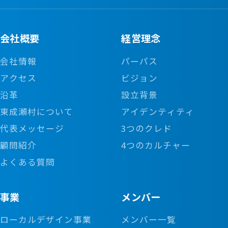
ア形成を前提とした高い基準、有期雇用は特定業務や短
心ください。
期プロジェクト向けの柔軟な枠として位置づけておりま
勤務地
す。
会社概要
経営理念
秋田県雄勝郡東成瀬村
※基礎研修中(約2ヵ月)は出社が中心。
応募時にはご希望を伺いますが、最終的な雇用区分は選
会社情報
パーパス
※職種や担当する業務により勤務形態は変動。
考結果とご本人の意向をもとに面談時にご相談・決定い
アクセス
ビジョン
※都市部クライアントオフィスへ常駐の可能性あり。
たします。どちらの枠で応募された場合も、意図せず別
沿革
設立背景
(本人と相談して決定)
区分を一方的に提示することはございませんので、ご安
東成瀬村について
アイデンティティ
月給
心ください。
代表メッセージ
3つのクレド
勤務地
月給240,000円
顧問紹介
4つのカルチャー
※住宅手当、通勤手当、固定残業手当(月間20時間分)を
秋田県雄勝郡東成瀬村
よくある質問
含む。
※基礎研修中(約2ヵ月)は出社が中心。
※試用期間は月給200,000円で上記手当を含む。(6ヵ月
※職種や担当する業務により勤務形態は変動。
間)
※都市部クライアントオフィスへ常駐の可能性あり。
事業
メンバー
※時間外労働は原則禁止。(全社平均月間時間外労働時
(本人と相談して決定)
ローカルデザイン事業
メンバー一覧
間5時間以下が目標)
月給