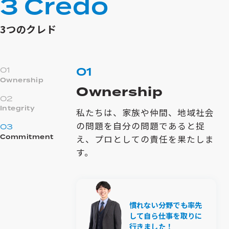
3
C
r
e
d
o
3つのクレド
01
01
Ownership
Ownership
02
Integrity
私たちは、家族や仲間、地域社会
の問題を自分の問題であると捉
03
Commitment
え、プロとしての責任を果たしま
す。
慣れない分野でも率先
して自ら仕事を取りに
行きました！