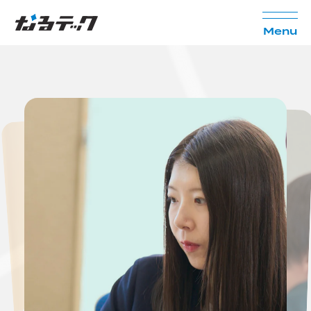
M
e
n
u