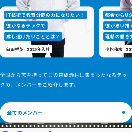
01
02
IT技術で教育分野の力になりたい！
都会からU
彼がなるテックで
彼が思い描
成し遂げたいこととは？
理想の働き
臼田祥英 | 2025年入社
小松侑末 | 2
全国から志を持ってこの東成瀬村に集まったなるテッ
クの、メンバーをご紹介します。
全てのメンバー
4
5
6
7