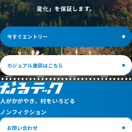
● 秋田県雄勝郡東成瀬村に移住し、そのまま定住する
【全求人共通】
変化」を保証します。
意思がある方
● 応募時に35歳以下の健康な方
(住宅は自治体または当社が斡旋することも可能)
(雇用対策法3号のイに基づく表記)
● 素直さと向上心があり、当社の理念とビジョンに共
● 秋田県雄勝郡東成瀬村に移住し、そのまま定住する
今すぐエントリー
感していただける方
意思がある方
募集職種
(住宅は自治体または当社が斡旋することも可能)
IT/Web総合コース(未経験者)
● 素直さと向上心があり、当社の理念とビジョンに共
カジュアル面談はこちら
コンサルタント職
感していただける方
システムエンジニア職
募集職種
4
5
6
7
オペレーター職
教育領域特化コース
セールス職
コンサルタント職
IT/Web総合コース(実務経験者)
人がかがやき、村をいろどる
オペレーター職
コンサルタント職
産業振興領域特化コース
ノンフィクション
システムエンジニア職
コンサルタント職
オペレーター職
オペレーター職
お問い合わせ