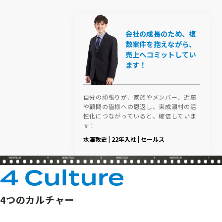
会社の成長のため、複
数案件を抱えながら、
売上へコミットしてい
ます！
自分の頑張りが、家族やメンバー、近藤
や顧問の皆様への恩返し、東成瀬村の活
性化につながっていると、確信していま
す！
水澤敦史 | 22年入社 | セールス
4
5
6
7
4
C
u
l
t
u
r
e
4つのカルチャー