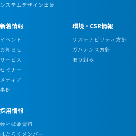
システムデザイン事業
※万が一時間外労働が月間20時間を超えた場合、超過
月給240,000円
分時間外労働手当を支給。
※住宅手当、通勤手当、固定残業手当(月間20時間分)を
※実務経験者は入社前に査定面談を実施し、スキルや実
含む。
新着情報
環境・CSR情報
績をもとに別途提示する。
※試用期間は月給200,000円で上記手当を含む。(6ヵ月
イベント
サステナビリティ方針
募集要項詳細
間)
お知らせ
ガバナンス方針
※時間外労働は原則禁止。(全社平均月間時間外労働時
求人票_東成瀬テックソリューションズ_
サービス
取り組み
間5時間以下が目標)
令和8年4月～
※万が一時間外労働が月間20時間を超えた場合、超過
セミナー
ご応募
分時間外労働手当を支給。
メディア
下記のエントリーフォーム、カジュアル面談フォームか
※実務経験者は入社前に査定面談を実施し、スキルや実
事例
らご応募ください。
績をもとに別途提示する。
募集要項詳細
採用情報
今すぐエントリー
求人票_東成瀬テックソリューションズ_
会社概要資料
令和8年4月～
はたらくメンバー