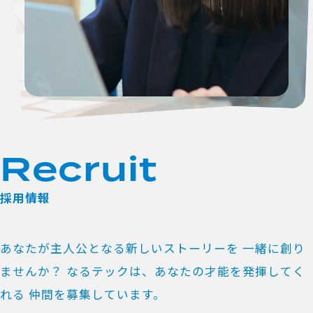
R
e
c
r
u
i
t
採用情報
あなたが主人公となる新しいストーリーを
一緒に創り
ませんか？
なるテックは、あなたの才能を発揮してく
れる
仲間を募集しています。