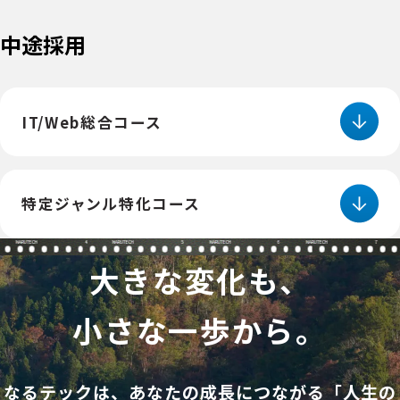
中途採用
IT/Web総合コース
採用予定数
25名
特定ジャンル特化コース
対象入社期間
4
5
6
7
採用予定数
・令和8年7月
大きな変化も、
・令和8年10月
5名
募集対象
対象入社期間
小さな一歩から。
【全求人共通】
・令和8年7月
● 応募時に35歳以下の健康な方
・令和8年10月
(雇用対策法3号のイに基づく表記)
なるテックは、あなたの成長につながる「人生の
募集対象