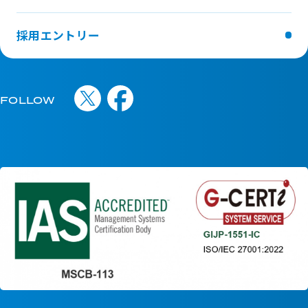
セールス職
観光領域特化コース
雇用形態
コンサルタント職
採用エントリー
・無期雇用（正社員）
オペレーター職
・有期雇用(契約社員：2年以上3年未満)
福祉領域特化コース
※共に入社から6ヵ月は試用期間(有期契約社員)
コンサルタント職
FOLLOW
※「無期雇用（正社員）」と「有期雇用(契約社員：2年
オペレーター職
以上3年未満)」の二つの雇用区分を設けております。こ
営業特化コース
れらの選考基準は異なり、無期雇用は中長期的なキャリ
セールス職
ア形成を前提とした高い基準、有期雇用は特定業務や短
雇用形態
期プロジェクト向けの柔軟な枠として位置づけておりま
・無期雇用（正社員）
す。
・有期雇用(契約社員：2年以上3年未満)
※共に入社から6ヵ月は試用期間(有期契約社員)
応募時にはご希望を伺いますが、最終的な雇用区分は選
※「無期雇用（正社員）」と「有期雇用(契約社員：2年
考結果とご本人の意向をもとに面談時にご相談・決定い
以上3年未満)」の二つの雇用区分を設けております。こ
たします。どちらの枠で応募された場合も、意図せず別
れらの選考基準は異なり、無期雇用は中長期的なキャリ
区分を一方的に提示することはございませんので、ご安