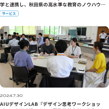
学と連携し、秋田県の高水準な教育のノウハウを
活かしたサマースクールの参加者を募集いたしま
サービス
す
2024.7.30
AIUデザインLAB『デザイン思考ワークショッ