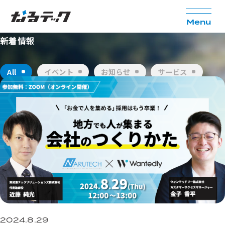
N
e
w
s
M
e
n
u
新着情報
All
イベント
お知らせ
サービス
セミナー
メディア
事例
2024.8.29