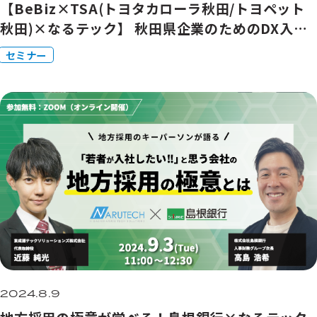
【BeBiz×TSA(トヨタカローラ秋田/トヨペット
秋田)×なるテック】 秋田県企業のためのDX入門
〜業務効率化と持続可能な成長を目指して〜
セミナー
2024.8.9